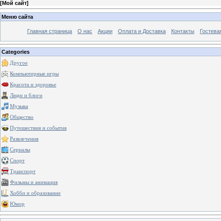
[
Мой сайт
]
Меню сайта
Главная страница
О нас
Акции
Оплата и Доставка
Контакты
Гостева
Categories
Другое
Компьютерные игры
Красота и здоровье
Люди и блоги
Музыка
Общество
Путешествия и события
Развлечения
Сериалы
Спорт
Транспорт
Фильмы и анимация
Хобби и образование
Юмор