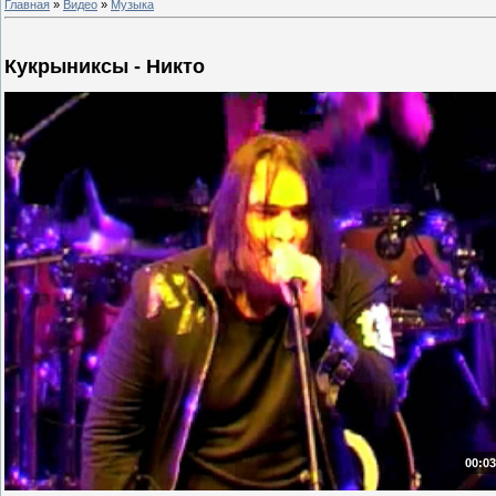
Главная
»
Видео
»
Музыка
Кукрыниксы - Никто
00:03