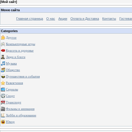
[
Мой сайт
]
Меню сайта
Главная страница
О нас
Акции
Оплата и Доставка
Контакты
Гостева
Categories
Другое
Компьютерные игры
Красота и здоровье
Люди и блоги
Музыка
Общество
Путешествия и события
Развлечения
Сериалы
Спорт
Транспорт
Фильмы и анимация
Хобби и образование
Юмор