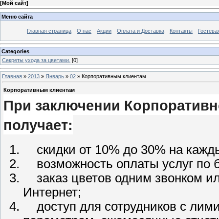
[
Мой сайт
]
Меню сайта
Главная страница
О нас
Акции
Оплата и Доставка
Контакты
Гостева
Categories
Секреты ухода за цветами.
[0]
Главная
»
2013
»
Январь
»
02
» Корпоративным клиентам
Корпоративным клиентам
При заключении Корпоративн
получает:
скидки от 10% до 30% на кажды
возможность оплаты услуг по б
заказ цветов одним звонком ил
Интернет;
доступ для сотрудников с лими