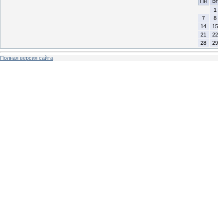
Пн
Вт
1
7
8
14
15
21
22
28
29
Полная версия сайта