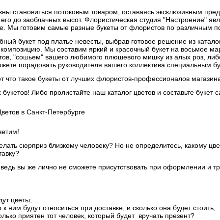
жны становиться потоковым товаром, оставаясь эксклюзивным пре
его до заоблачных высот. Флористическая студия "Настроение" яв
ге. Мы готовим самые разные букеты от флористов по различным п
бный букет под платье невесты, выбрав готовое решение из каталог
 композицию. Мы составим яркий и красочный букет на восьмое ма
тов, "сошьем" вашего любимого плюшевого мишку из алых роз, либ
ожете порадовать руководителя вашего коллектива специальным бу
от что такое букеты от лучших флористов-профессионалов магазина ц
 букетов! Либо пролистайте наш каталог цветов и составьте букет 
ветов в Санкт-Петербурге
ветим!
делать сюрприз близкому человеку? Но не определитесь, какому цв
тавку?
ведь вы же лично не сможете присутствовать при оформлении и тр
дут цветы;
к ним будут относиться при доставке, и сколько она будет стоить;
лько приятен тот человек, который будет вручать презент?