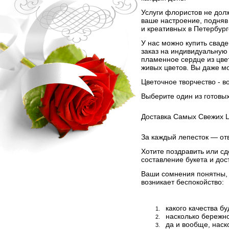
Услуги флористов не дол
ваше настроение, подняв 
и креативных в Петербур
У нас можно купить сваде
заказ на индивидуальную
пламенное сердце из цве
живых цветов. Вы даже м
Цветочное творчество - в
Выберите один из готовых
Доставка Самых Свежих Ц
За каждый лепесток — от
Хотите поздравить или с
составление букета и дос
Ваши сомнения понятны, 
возникает беспокойство:
какого качества бу
насколько бережно 
да и вообще, наско