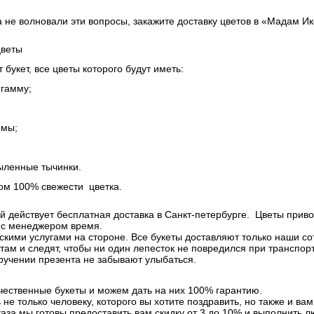
 не волновали эти вопросы, закажите доставку цветов в «Мадам Икс
цветы
 букет, все цветы которого будут иметь:
гамму;
рмы;
пыленные тычинки.
ком 100% свежести цветка.
ей действует бесплатная доставка в Санкт-петербурге. Цветы приво
е с менеджером время.
скими услугами на стороне. Все букеты доставляют только наши с
етам и следят, чтобы ни один лепесток не повредился при транспор
вручении презента не забывают улыбаться.
чественные букеты и можем дать на них 100% гарантию.
не только человеку, которого вы хотите поздравить, но также и вам 
каза мы готовы предоставить вам скидку от 3 до 10% и выполнить