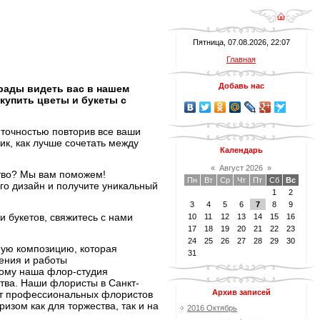
Пятница, 07.08.2026, 22:07
Главная
Добавь нас
 рады видеть вас в нашем
купить цветы и букеты с
 точностью повторив все ваши
ик, как лучше сочетать между
Календарь
«
Август 2026
»
ство? Мы вам поможем!
Пн
Вт
Ср
Чт
Пт
Сб
Вс
го дизайн и получите уникальный
1
2
3
4
5
6
7
8
9
 букетов, свяжитесь с нами
10
11
12
13
14
15
16
17
18
19
20
21
22
23
24
25
26
27
28
29
30
ьную композицию, которая
31
шения и работы
тому наша флор-студия
ства. Наши флористы в Санкт-
Архив записей
ы от профессиональных флористов
зом как для торжества, так и на
2016 Октябрь