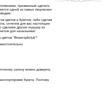
дложением, призванным сделать
ляется одной из самых творческих
оводам.
ов цветов и букетов, либо сделав
рта, сплетем для вас настоящее
о сделаем другую игрушку из
кетом для начальника!
ветов "iflowerspbclub"!
самостоятельно.
еточному салону можно доверить
анспортировке букета. Поэтому