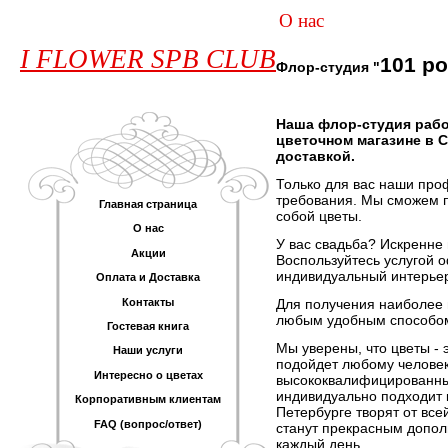
О нас
I FLOWER SPB CLUB
101 р
Флор-студия "
Наша флор-студия работ
цветочном магазине в С
доставкой.
Только для вас наши про
требования. Мы сможем по
Главная страница
собой цветы.
О нас
У вас свадьба? Искренне 
Акции
Воспользуйтесь услугой 
индивидуальный интерьер
Оплата и Доставка
Контакты
Для получения наиболее 
любым удобным способом:
Гостевая книга
Мы уверены, что цветы - 
Наши услуги
подойдет любому человеку
Интересно о цветах
высококвалифицированных
индивидуально подходит 
Корпоративным клиентам
Петербурге творят от все
FAQ (вопрос/ответ)
станут прекрасным допол
каждый день.