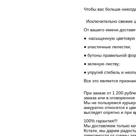
Чтобы вас больше никогда
Исключительно свежие 
От вашего имени доставят
● насыщенную цветовую 
● эластичные лепестки;
● бутоны правильной фо
● зеленую листву;
● упругий стебель и нео
Все это является призна
При заказе от 1 200 рубл
заказа или в оговоренно
Мы не пользуемся курьер
аккуратно относятся к цв
выглядят опрятно и при 
100% гарантия!!!
Мы доставляем только ка
Кстати, мы дарим радость 
зависимости от суммы за