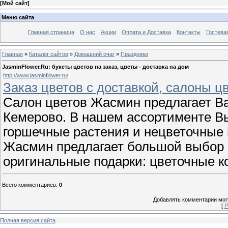
[
Мой сайт
]
Меню сайта
Главная страница
О нас
Акции
Оплата и Доставка
Контакты
Гостева
Главная
»
Каталог сайтов
»
Домашний очаг
»
Праздники
JasminFlower.Ru: букеты цветов на заказ, цветы - доставка на дом
http://www.jasminflower.ru/
Заказ цветов с доставкой, салоны цв
Салон цветов Жасмин предлагает Вам
Кемерово. В нашем ассортименте Вы
горшечные растения и нецветочные 
Жасмин предлагает большой выбор ц
оригинальные подарки: цветочные 
Всего комментариев
:
0
Добавлять комментарии могу
[
Р
Полная версия сайта