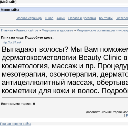
[
Мой сайт
]
Меню сайта
Главная страница
О нас
Акции
Оплата и Доставка
Контакты
Гостева
Главная
»
Каталог сайтов
»
Медицина и здоровье
»
Медицинские организации и учреж
Пятна на лице. Подробнее здесь.
http://bc74.ru/
Выпадают волосы? Мы Вам поможем!
дерматокосметологии Beauty Clinic в
косметология, массаж и пр. Процеду
мезотерапия, озонотерапия, дермато
антицеллюлитный массаж, обертыван
косметики для кожи и волос. Подробн
Всего комментариев
:
0
Добавлять комментарии могу
[
Р
Полная версия сайта