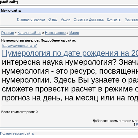
[
Мой сайт
]
Меню сайта
Главная страница
О нас
Акции
Оплата и Доставка
Контакты
Гостева
Главная
»
Каталог сайтов
»
Непознанное
»
Магия
Нумерология ангелов. Подробнее на сайте.
http://www.numterra.ru/
Нумерология по дате рождения на 20
интересна наука нумерология? Значи
нумерология - это ресурс, посвящен
нумерологии. Здесь Вы узнаете о р
сможете провести расчет в режиме 
прогноз на день, на месяц или на го
Всего комментариев
:
0
Добавлять комментарии могу
[
Р
Полная версия сайта