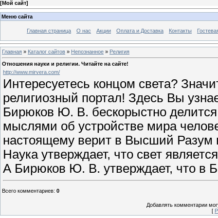
[
Мой сайт
]
Меню сайта
Главная страница
О нас
Акции
Оплата и Доставка
Контакты
Гостева
Главная
»
Каталог сайтов
»
Непознанное
»
Религия
Отношения науки и религии. Читайте на сайте!
http://www.mirvera.com/
Интересуетесь концом света? Значи
религиозный портал! Здесь Вы узнае
Бирюков Ю. В. бескорыстно делится
мыслями об устройстве мира челове
настоящему верит в Высший Разум 
Наука утверждает, что свет являет
А Бирюков Ю. В. утверждает, что в Б
Всего комментариев
:
0
Добавлять комментарии могу
[
Р