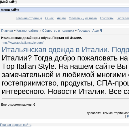
[
Мой сайт
]
Меню сайта
Главная страница
О нас
Акции
Оплата и Доставка
Контакты
Гостева
Главная
»
Каталог сайтов
»
Общество и политика
»
Города от А до Я
Итальянские дизайнеры обуви. Портал об Италии.
http://www.topitalianstyle.com/
Итальянская одежда в Италии. Подр
Италии? Тогда добро пожаловать на
Тop Italian Style. На нашем сайте В
замечательной и любимой многими с
гостеприимство, продукты, СПА-про
интересного. Новости Италии. Все 
Всего комментариев
:
0
Добавлять комментарии могу
[
Р
Полная версия сайта