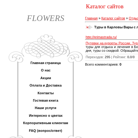
Каталог сайтов
FLOWERS
Главная
»
Каталог сайтов
»
Отдых
Туры в Карловы Вары с л
http://primastrada.ru/
Путевки на курорты России. Тур 
туры для отдыха и лечения в Б
дня, туры со скидкой. Обращайт
Переходов
:
295
|
Рейтинг
:
0.0
/
0
Главная страница
Всего комментариев
:
0
О нас
Акции
Оплата и Доставка
Контакты
Гостевая книга
Наши услуги
Интересно о цветах
Корпоративным клиентам
FAQ (вопрос/ответ)