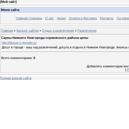
[
Мой сайт
]
Меню сайта
Главная страница
О нас
Акции
Оплата и Доставка
Контакты
Гостева
Главная
»
Каталог сайтов
»
Отдых и развлечения
»
Развлечения
Сауны Нижнего Новгорода сормовского района цены
http://dosug-v-gorode.ru/
Досуг в городе - ваш гид развлечений, досуга и отдыха в Нижнем Новгороде. Анонс
Всего комментариев
:
0
Добавлять комментарии могу
[
Р
Полная версия сайта