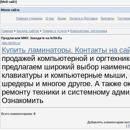
[
Мой сайт
]
Меню сайта
Главная страница
О нас
Акции
Оплата и Доставка
Контакты
Гостева
Главная
»
Каталог сайтов
»
Товары и услуги
»
Компьютеры, оргтехника
Предлагаем МФУ. Заходите на Itr59.Ru
http://itr59.ru/
Купить ламинаторы. Контакты на са
продажей компьютерной и оргтехни
предлагаем широкий выбор наимено
клавиатуры и компьютерные мыши, 
шредеры и многое другое. А также о
ремонту техники и системному адми
Ознакомить
Всего комментариев
:
0
Добавлять комментарии могу
[
Р