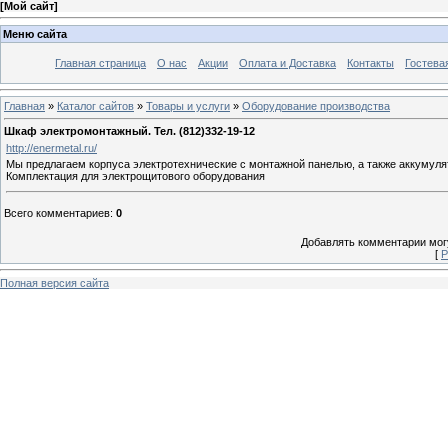
[
Мой сайт
]
Меню сайта
Главная страница
О нас
Акции
Оплата и Доставка
Контакты
Гостева
Главная
»
Каталог сайтов
»
Товары и услуги
»
Оборудование производства
Шкаф электромонтажный. Тел. (812)332-19-12
http://enermetal.ru/
Мы предлагаем корпуса электротехнические с монтажной панелью, а также аккумул
Комплектация для электрощитового оборудования
Всего комментариев
:
0
Добавлять комментарии могу
[
Р
Полная версия сайта