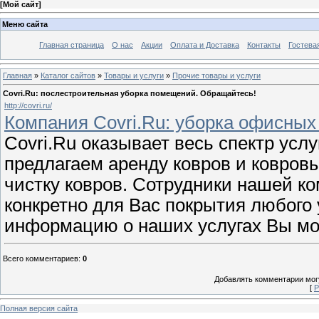
[
Мой сайт
]
Меню сайта
Главная страница
О нас
Акции
Оплата и Доставка
Контакты
Гостева
Главная
»
Каталог сайтов
»
Товары и услуги
»
Прочие товары и услуги
Covri.Ru: послестроительная уборка помещений. Обращайтесь!
http://covri.ru/
Компания Covri.Ru: уборка офисны
Covri.Ru оказывает весь спектр усл
предлагаем аренду ковров и ковров
чистку ковров. Сотрудники нашей к
конкретно для Вас покрытия любого
информацию о наших услугах Вы мож
Всего комментариев
:
0
Добавлять комментарии могу
[
Р
Полная версия сайта