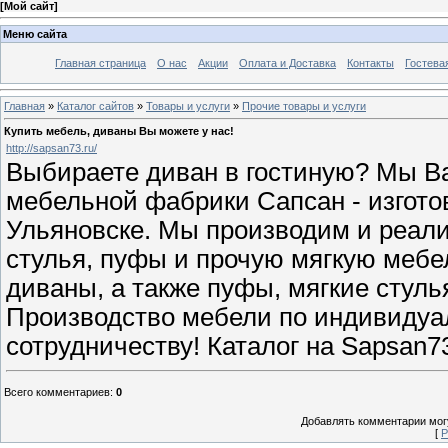
[
Мой сайт
]
Меню сайта
Главная страница
О нас
Акции
Оплата и Доставка
Контакты
Гостева
Главная
»
Каталог сайтов
»
Товары и услуги
»
Прочие товары и услуги
Купить мебель, диваны Вы можете у нас!
http://sapsan73.ru/
Выбираете диван в гостиную? Мы В
мебельной фабрики Сапсан - изгото
Ульяновске. Мы производим и реал
стулья, пуфы и прочую мягкую мебе
диваны, а также пуфы, мягкие стуль
Производство мебели по индивидуа
сотрудничеству! Каталог на Sapsan73
Всего комментариев
:
0
Добавлять комментарии могу
[
Р