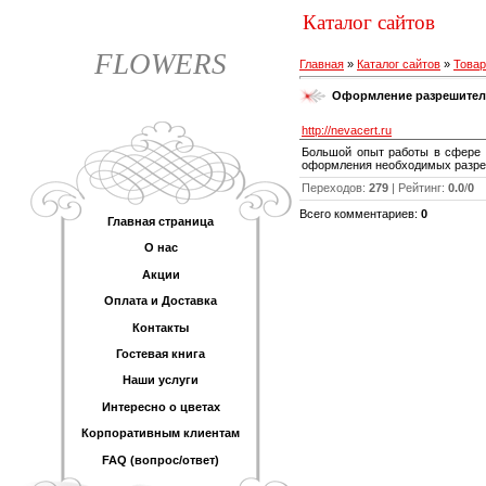
Каталог сайтов
FLOWERS
Главная
»
Каталог сайтов
»
Товар
Оформление разрешител
http://nevacert.ru
Большой опыт работы в сфере с
оформления необходимых разреш
Переходов
:
279
|
Рейтинг
:
0.0
/
0
Всего комментариев
:
0
Главная страница
О нас
Акции
Оплата и Доставка
Контакты
Гостевая книга
Наши услуги
Интересно о цветах
Корпоративным клиентам
FAQ (вопрос/ответ)