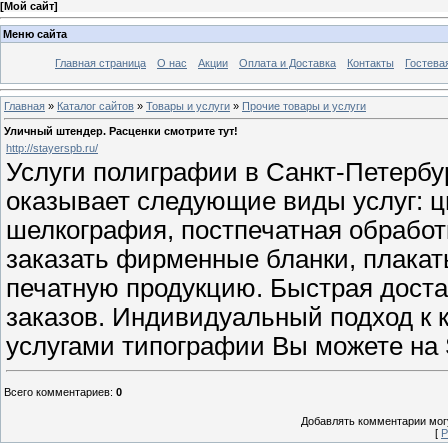
[
Мой сайт
]
Меню сайта
Главная страница
О нас
Акции
Оплата и Доставка
Контакты
Гостева
Главная
»
Каталог сайтов
»
Товары и услуги
»
Прочие товары и услуги
Уличный штендер. Расценки смотрите тут!
http://stayerspb.ru/
Услуги полиграфии в Санкт-Петербу
оказывает следующие виды услуг: ц
шелкография, постпечатная обработк
заказать фирменные бланки, плакаты
печатную продукцию. Быстрая доста
заказов. Индивидуальный подход к 
услугами типографии Вы можете на S
Всего комментариев
:
0
Добавлять комментарии могу
[
Р