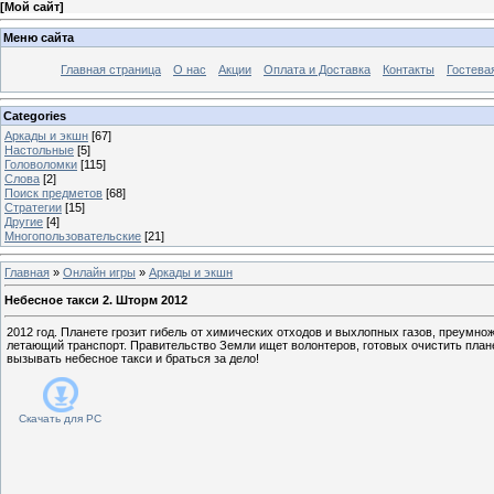
[
Мой сайт
]
Меню сайта
Главная страница
О нас
Акции
Оплата и Доставка
Контакты
Гостева
Categories
Аркады и экшн
[67]
Настольные
[5]
Головоломки
[115]
Слова
[2]
Поиск предметов
[68]
Стратегии
[15]
Другие
[4]
Многопользовательские
[21]
Главная
»
Онлайн игры
»
Аркады и экшн
Небесное такси 2. Шторм 2012
2012 год. Планете грозит гибель от химических отходов и выхлопных газов, преумно
летающий транспорт. Правительство Земли ищет волонтеров, готовых очистить пла
вызывать небесное такси и браться за дело!
Скачать для
PC