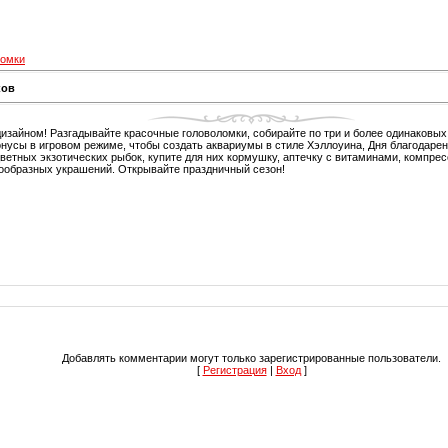
ломки
ков
зайном! Разгадывайте красочные головоломки, собирайте по три и более одинаковы
бонусы в игровом режиме, чтобы создать аквариумы в стиле Хэллоуина, Дня благодарен
ветных экзотических рыбок, купите для них кормушку, аптечку с витаминами, компрес
ообразных украшений. Открывайте праздничный сезон!
Добавлять комментарии могут только зарегистрированные пользователи.
[
Регистрация
|
Вход
]