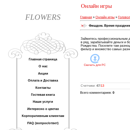
Онлайн игры
FLOWERS
Главная
»
Онлайн игры
»
Голово
Фишдом. Время праздни
Займитесь профессиональным ди
в ряд, зарабатывайте деньги и 
Рождества. Поселите там разноц
фильтр и множество самых разн
Главная страница
Скачать для
PC
О нас
Акции
Оплата и Доставка
Счетчики
:
47
/
13
Контакты
Всего комментариев
:
0
Гостевая книга
Наши услуги
Интересно о цветах
Корпоративным клиентам
FAQ (вопрос/ответ)