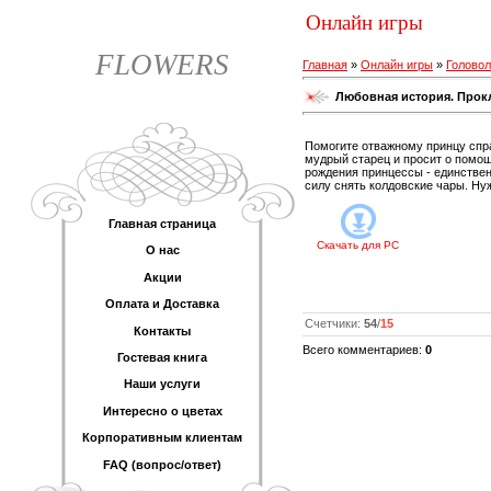
Онлайн игры
FLOWERS
Главная
»
Онлайн игры
»
Голово
Любовная история. Прок
Помогите отважному принцу спра
мудрый старец и просит о помощи
рождения принцессы - единствен
силу снять колдовские чары. Ну
Главная страница
Скачать для
PC
О нас
Акции
Оплата и Доставка
Счетчики
:
54
/
15
Контакты
Всего комментариев
:
0
Гостевая книга
Наши услуги
Интересно о цветах
Корпоративным клиентам
FAQ (вопрос/ответ)