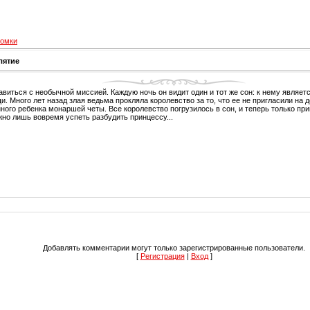
ломки
лятие
виться с необычной миссией. Каждую ночь он видит один и тот же сон: к нему являет
. Много лет назад злая ведьма прокляла королевство за то, что ее не пригласили на 
ного ребенка монаршей четы. Все королевство погрузилось в сон, и теперь только при
жно лишь вовремя успеть разбудить принцессу...
Добавлять комментарии могут только зарегистрированные пользователи.
[
Регистрация
|
Вход
]