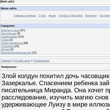
[
Мой сайт
]
Меню сайта
Главная страница
О нас
Акции
Оплата и Доставка
Контакты
Гостева
Categories
Аркады и экшн
[67]
Настольные
[5]
Головоломки
[115]
Слова
[2]
Поиск предметов
[68]
Стратегии
[15]
Другие
[4]
Многопользовательские
[21]
Главная
»
Онлайн игры
»
Головоломки
Зазеркалье
Злой колдун похитил дочь часовщика
Зазеркалье. Спасением ребенка за
писательница Миранда. Она хочет п
расследование, изучить магию снов 
удерживающее Луизу в мире иллюзи