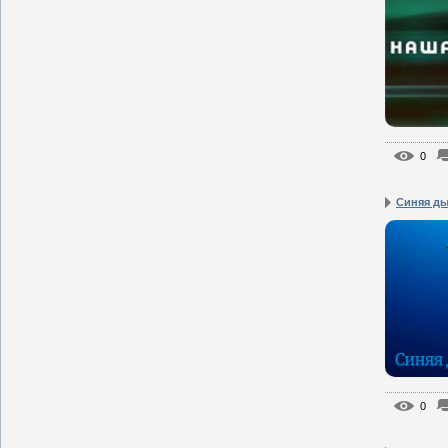
0
Синяя д
0