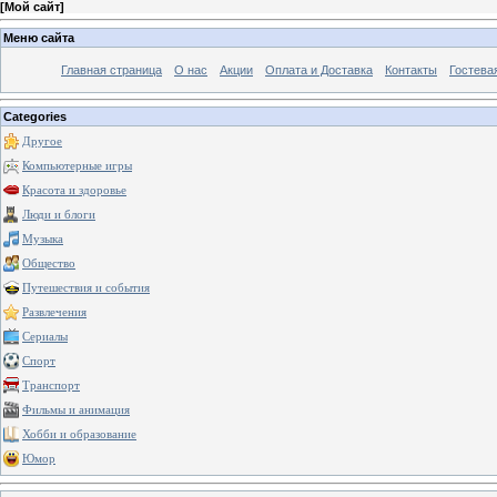
[
Мой сайт
]
Меню сайта
Главная страница
О нас
Акции
Оплата и Доставка
Контакты
Гостева
Categories
Другое
Компьютерные игры
Красота и здоровье
Люди и блоги
Музыка
Общество
Путешествия и события
Развлечения
Сериалы
Спорт
Транспорт
Фильмы и анимация
Хобби и образование
Юмор