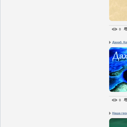
0
Дахаб. К
0
Наша гео