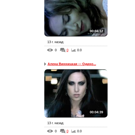
00:04:12
13 г. назад
0
0
0.0
Алена Винницкая — Одино...
00:04:39
13 г. назад
0
0
0.0