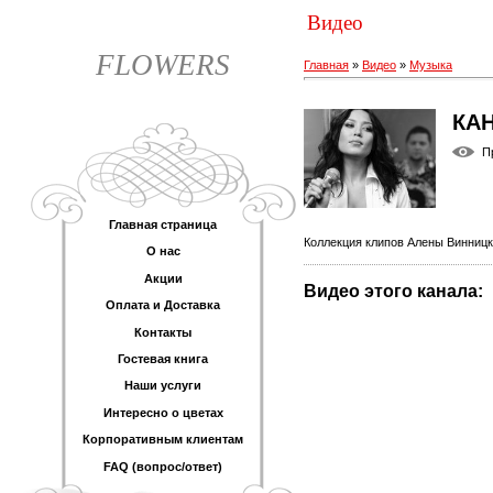
Видео
FLOWERS
Главная
»
Видео
»
Музыка
КА
П
Главная страница
Коллекция клипов Алены Винницк
О нас
Акции
Видео этого канала
:
Оплата и Доставка
Контакты
Гостевая книга
Наши услуги
Интересно о цветах
Корпоративным клиентам
FAQ (вопрос/ответ)