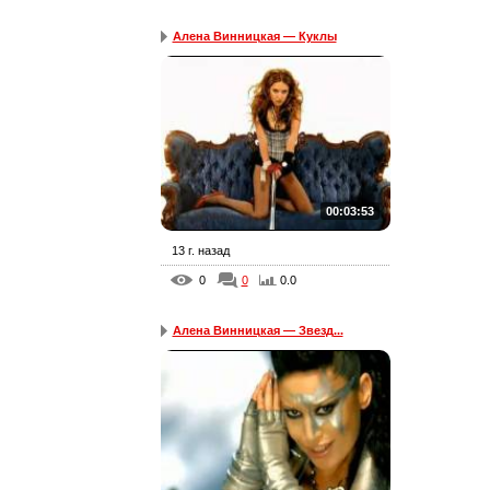
Алена Винницкая — Куклы
00:03:53
13 г. назад
0
0
0.0
Алена Винницкая — Звезд...