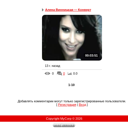
Алена Винницкая — Конверт
00:03:51
13 г. назад
0
0
0.0
1-10
Добавлять комментарии могут только зарегистрированные пользователи.
[
Регистрация
|
Вход
]
Copyright MyCorp © 2026