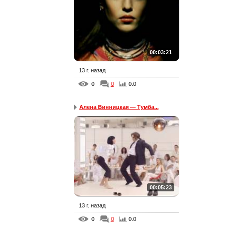
00:03:21
13 г. назад
0
0
0.0
Алена Винницкая — Тумба...
00:05:23
13 г. назад
0
0
0.0