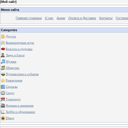
[
Мой сайт
]
Меню сайта
Главная страница
О нас
Акции
Оплата и Доставка
Контакты
Гостева
Categories
Другое
Компьютерные игры
Красота и здоровье
Люди и блоги
Музыка
Общество
Путешествия и события
Развлечения
Сериалы
Спорт
Транспорт
Фильмы и анимация
Хобби и образование
Юмор