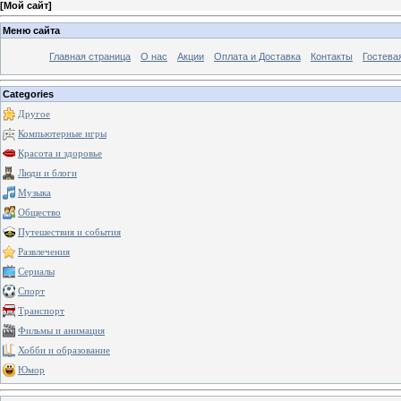
[
Мой сайт
]
Меню сайта
Главная страница
О нас
Акции
Оплата и Доставка
Контакты
Гостева
Categories
Другое
Компьютерные игры
Красота и здоровье
Люди и блоги
Музыка
Общество
Путешествия и события
Развлечения
Сериалы
Спорт
Транспорт
Фильмы и анимация
Хобби и образование
Юмор