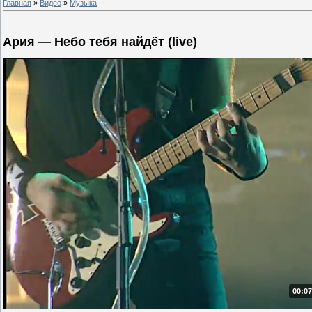
Главная
»
Видео
»
Музыка
Ария — Небо тебя найдёт (live)
00:07