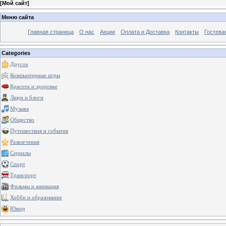
[
Мой сайт
]
Меню сайта
Главная страница
О нас
Акции
Оплата и Доставка
Контакты
Гостева
Categories
Другое
Компьютерные игры
Красота и здоровье
Люди и блоги
Музыка
Общество
Путешествия и события
Развлечения
Сериалы
Спорт
Транспорт
Фильмы и анимация
Хобби и образование
Юмор