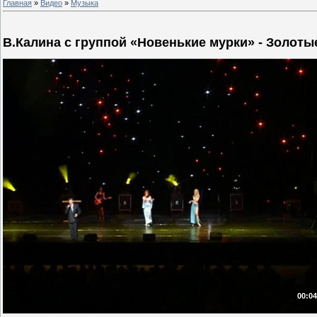
Главная
»
Видео
»
Музыка
В.Калина с группой «Новенькие мурки» - Золоты
00:04