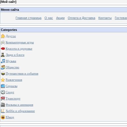
[
Мой сайт
]
Меню сайта
Главная страница
О нас
Акции
Оплата и Доставка
Контакты
Гостева
Categories
Другое
Компьютерные игры
Красота и здоровье
Люди и блоги
Музыка
Общество
Путешествия и события
Развлечения
Сериалы
Спорт
Транспорт
Фильмы и анимация
Хобби и образование
Юмор