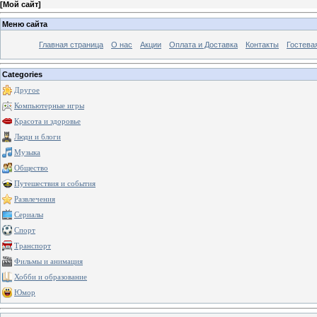
[
Мой сайт
]
Меню сайта
Главная страница
О нас
Акции
Оплата и Доставка
Контакты
Гостева
Categories
Другое
Компьютерные игры
Красота и здоровье
Люди и блоги
Музыка
Общество
Путешествия и события
Развлечения
Сериалы
Спорт
Транспорт
Фильмы и анимация
Хобби и образование
Юмор