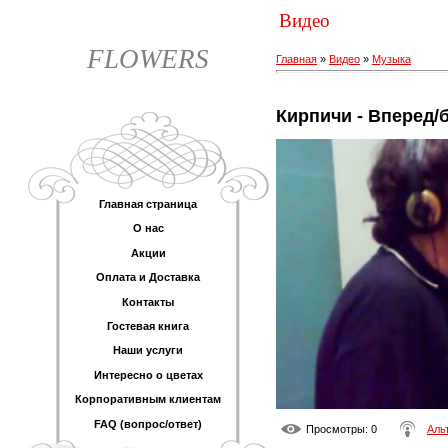
Видео
FLOWERS
Главная
»
Видео
»
Музыка
Кирпичи - Вперед/
Главная страница
О нас
Акции
Оплата и Доставка
Контакты
Гостевая книга
Наши услуги
Интересно о цветах
Корпоративным клиентам
FAQ (вопрос/ответ)
Просмотры
: 0
Аль