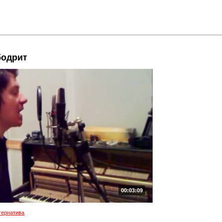
бодрит
00:03:09
тернатива